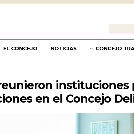
EL CONCEJO
NOTICIAS
CONCEJO TR
¿QUÉ ES?
INFORMACIÓN
SESIONES
AUTORIDADES
¿EN QUÉ ESTA
BLOQUES
reunieron instituciones 
TRABAJANDO?
COMISIONES
ciones en el Concejo De