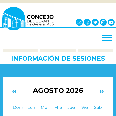
INICIO
INFORMACIÓN DE SESIONES
EL CONCEJO
¿QUÉ ES?
AUTORIDADES
BLOQUES
AGOSTO 2026
COMISIONES
Dom
Lun
Mar
Mie
Jue
Vie
Sab
NOTICIAS
1