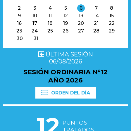
CONCEJO TRANSPARENTE
2
3
4
5
6
7
8
INFORMACIÓN DE SESIONES
9
10
11
12
13
14
15
16
17
18
19
20
21
22
¿EN QUÉ ESTAMOS TRABAJANDO?
23
24
25
26
27
28
29
SEGUIMIENTO DE TRÁMITES
30
31
BUSCADOR DE NORMATIVAS
ÚLTIMA SESIÓN
06/08/2026
SESIÓN ORDINARIA N°
12
AÑO
2026
ORDEN DEL DÍA
12
PUNTOS
TRATADOS