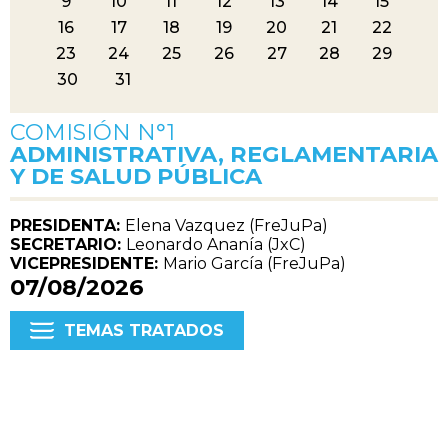
9
10
11
12
13
14
15
16
17
18
19
20
21
22
23
24
25
26
27
28
29
30
31
COMISIÓN N°
1
ADMINISTRATIVA, REGLAMENTARIA
Y DE SALUD PÚBLICA
PRESIDENTA:
Elena Vazquez (FreJuPa)
SECRETARIO:
Leonardo Ananía (JxC)
VICEPRESIDENTE:
Mario García (FreJuPa)
07/08/2026
TEMAS TRATADOS