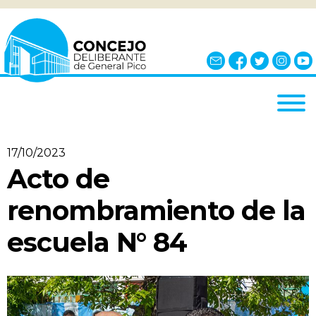
INICIO
17/10/2023
EL CONCEJO
Acto de
¿QUÉ ES?
renombramiento de la
AUTORIDADES
escuela N° 84
BLOQUES
COMISIONES
NOTICIAS