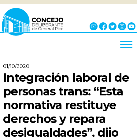
INICIO
01/10/2020
EL CONCEJO
Integración laboral de
¿QUÉ ES?
personas trans: “Esta
AUTORIDADES
normativa restituye
BLOQUES
derechos y repara
COMISIONES
NOTICIAS
desigualdades”, dijo