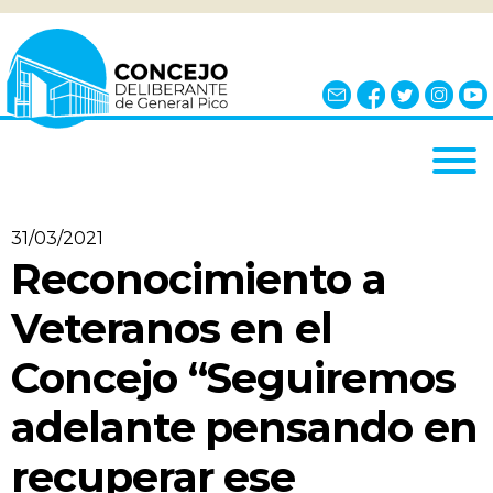
INICIO
31/03/2021
EL CONCEJO
Reconocimiento a
¿QUÉ ES?
Veteranos en el
AUTORIDADES
Concejo “Seguiremos
BLOQUES
adelante pensando en
COMISIONES
NOTICIAS
recuperar ese