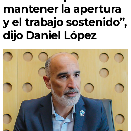
CONCEJO TRANSPARENTE
mantener la apertura
INFORMACIÓN DE SESIONES
y el trabajo sostenido”,
¿EN QUÉ ESTAMOS TRABAJANDO?
dijo Daniel López
SEGUIMIENTO DE TRÁMITES
BUSCADOR DE NORMATIVAS