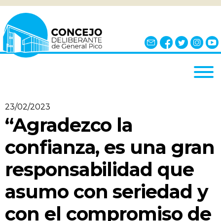
INICIO
23/02/2023
EL CONCEJO
“Agradezco la
¿QUÉ ES?
confianza, es una gran
AUTORIDADES
responsabilidad que
BLOQUES
asumo con seriedad y
COMISIONES
NOTICIAS
con el compromiso de