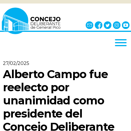
INICIO
27/02/2025
EL CONCEJO
Alberto Campo fue
¿QUÉ ES?
reelecto por
AUTORIDADES
unanimidad como
BLOQUES
presidente del
COMISIONES
NOTICIAS
Concejo Deliberante